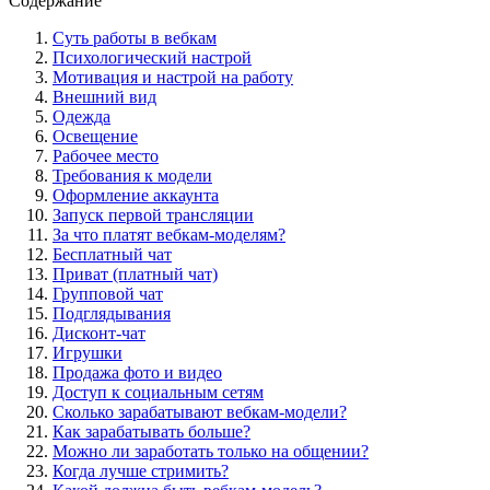
Содержание
Суть работы в вебкам
Психологический настрой
Мотивация и настрой на работу
Внешний вид
Одежда
Освещение
Рабочее место
Требования к модели
Оформление аккаунта
Запуск первой трансляции
За что платят вебкам-моделям?
Бесплатный чат
Приват (платный чат)
Групповой чат
Подглядывания
Дисконт-чат
Игрушки
Продажа фото и видео
Доступ к социальным сетям
Сколько зарабатывают вебкам-модели?
Как зарабатывать больше?
Можно ли заработать только на общении?
Когда лучше стримить?