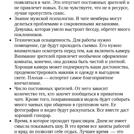
появляться в чате. Это отпугнет постоянных зрителей и
не привлечет новых. Если чувствуете, что не в ресурсе,
лучше пропустить сеанс.
Знание мужской психологии. В чате мемберы могут
делиться проблемами и сокровенными желаниями.
Девушка, которая умело выстроит беседу, обретет много
поклонников.
Техническая оснащенность. Для работы нужно
помещение, где будут проходить съемки. Его нужно
внимательно осмотреть перед тем, как включить камеру.
Внимание зрителей привлечет необычное оформление
комнаты, конечно, она должна быть чистой и уютной.
Хорошая камера может подчеркнуть ваши достоинства,
продемонстрировать макияж и одежду в выгодном
свете. Плохая — испортит самое благоприятное
впечатление.
Число постоянных зрителей. От него зависит
количество тех, кто захочет пообщаться в приватном
чате. Кроме того, понравившаяся модель будет собирать
много чаевых при общении в групповом чате. Ее
фотографии и видео будут раскупаться. Все вместе даст
хороший гонорар.
Время, в которое проходит трансляция. Днем не имеет
смысла показывать шоу. В это время все заняты работой
и вряд ли позволят себе отдых. Лучшее время — это