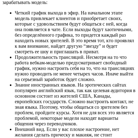
зарабатывать модель:
Четкий график выхода в эфир. На начальном этапе
модель привлекает клиентов и приобретает своих,
которые с удовольствием будут общаться с ней, когда
она появляется в чате. Если выходы будут хаотичными,
без определённого графика, то придется каждый раз
находить новых зрителей. В это время тот, кто проявлял
к вам внимание, найдет другую “звезду” и будет
смотреть ее шоу и приглашать в приват.
Продолжительность трансляций. Несмотря на то что
работа вебкам-моделью предусматривает свободный
график, нужно настроить себя на то, что на трансляциях
нужно проводить не менее четырех часов. Иначе выйти
на серьезный заработок будет сложно.
Знание иностранных языков. На эротических сайтах
популярен английский язык, так как целевая аудитория в
основном состоит из жителей США, Канады,
европейских государств. Сложно выстроить контакт, не
зная языка. Поэтому, чтобы общаться со зрителем без
проблем, пройдите курсы. Хотя не для всех это является
проблемой, некоторые модели находят варианты
общения через переводчиков.
Внешний вид. Если у вас плохое настроение, нет
желания сделать прическу и макияж, не стоит